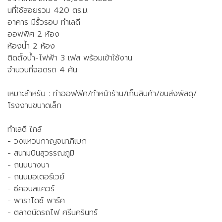
นที่ใช้สอยรวม 420 ตร.ม.
อาคาร มีรั้วรอบ ทำเลดี
ออฟฟิศ 2 ห้อง
ห้องน้ำ 2 ห้อง
ติดตั้งน้ำ-ไฟฟ้า 3 เฟส พร้อมเข้าใช้งาน
จำนวนที่จอดรถ 4 คัน
เหมาะสำหรับ : ทำออฟฟิศ/ทำหน้าร้าน/เก็บสินค้า/ขนส่งพัสดุ/
โรงงานขนาดเล็ก
ทำเลดี ใกล้
- วงแหวนกาญจนาภิเษก
- สนามบินสุวรรณภูมิ
- ถนนบางนา
- ถนนมอเตอร์เวย์
- ซีคอนสแควร์
- พาราไดซ์ พาร์ค
- ตลาดนัดรถไฟ ศรีนครินทร์