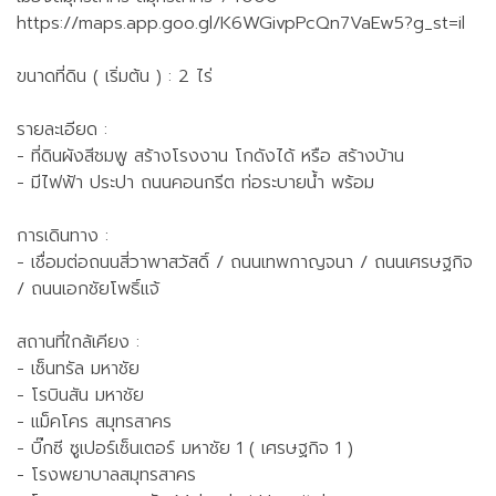
https://maps.app.goo.gl/K6WGivpPcQn7VaEw5?g_st=il
ขนาดที่ดิน ( เริ่มต้น ) : 2 ไร่
รายละเอียด :
- ที่ดินผังสีชมพู สร้างโรงงาน โกดังได้ หรือ สร้างบ้าน
- มีไฟฟ้า ประปา ถนนคอนกรีต ท่อระบายน้ำ พร้อม
การเดินทาง :
- เชื่อมต่อถนนสี่วาพาสวัสดิ์ / ถนนเทพกาญจนา / ถนนเศรษฐกิจ
/ ถนนเอกชัยโพธิ์แจ้
สถานที่ใกล้เคียง :
- เซ็นทรัล มหาชัย
- โรบินสัน มหาชัย
- แม็คโคร สมุทรสาคร
- บิ๊กซี ซูเปอร์เซ็นเตอร์ มหาชัย 1 ( เศรษฐกิจ 1 )
- โรงพยาบาลสมุทรสาคร