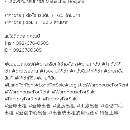
- โรงพยาบาลมหาชัย Mahachai Hospital
ราคาขาย ( ต่อไร่ เริ่มต้น ) : 6.5 ล้านบาท
ราคาขาย ( รวม ) : 162.5 ล้านบาท
สนใจติดต่อ : คุณบี
โทร : 092-676-0505
ID : 0926760505
#ซอยเบญจรงค์#ขายหรือให้เช่าอสังหา#ขายโกดัง #โกดังให้
เช่า #ขายโรงงาน #โรงงานให้เช่า #คลังสินค้าให้เช่า #ขายคลัง
สินค้า#ให้เช่าที่ดิน#ขายที่ดิน
#LandForRent#LandForSale#LogisticsWarehouseForRent
#WarehouseForRent #WarehouseForSale
#FactoryForRent #FactoryForSale
#倉庫出租 #倉庫出售 #廠房出租 #工廠出售 #倉儲中心
出租 #倉儲中心出售 #出售或出租的房地產# 待售土地