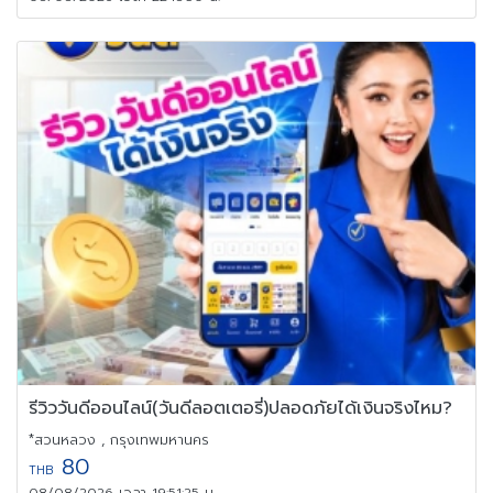
รีวิววันดีออนไลน์(วันดีลอตเตอรี่)ปลอดภัยได้เงินจริงไหม?
*สวนหลวง , กรุงเทพมหานคร
80
THB
08/08/2026 เวลา 19:51:25 น.