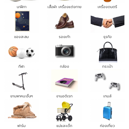
นาฬิกา
เสื้อผ้า เครื่องแต่งกาย
เครื่องดนตรี
ของสะสม
รองเท้า
ธุรกิจ
กีฬา
กล้อง
กระเป๋า
ยานพาหนะอื่นๆ
งานอดิเรก
เกมส์
ฟาร์ม
แม่และเด็ก
ท่องเที่ยว