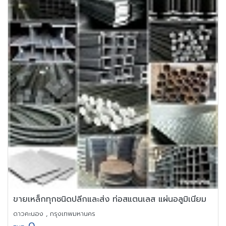
ขายเหล็กทุกชนิดปลีกและส่ง ท่อสแตนเลส แผ่นอลูมิเนียม
ดาวคะนอง , กรุงเทพมหานคร
0