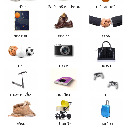
นาฬิกา
เสื้อผ้า เครื่องแต่งกาย
เครื่องดนตรี
ของสะสม
รองเท้า
ธุรกิจ
กีฬา
กล้อง
กระเป๋า
ยานพาหนะอื่นๆ
งานอดิเรก
เกมส์
ฟาร์ม
แม่และเด็ก
ท่องเที่ยว