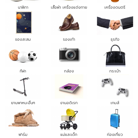
นาฬิกา
เสื้อผ้า เครื่องแต่งกาย
เครื่องดนตรี
ของสะสม
รองเท้า
ธุรกิจ
กีฬา
กล้อง
กระเป๋า
ยานพาหนะอื่นๆ
งานอดิเรก
เกมส์
ฟาร์ม
แม่และเด็ก
ท่องเที่ยว