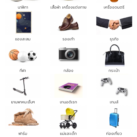
นาฬิกา
เสื้อผ้า เครื่องแต่งกาย
เครื่องดนตรี
ของสะสม
รองเท้า
ธุรกิจ
กีฬา
กล้อง
กระเป๋า
ยานพาหนะอื่นๆ
งานอดิเรก
เกมส์
ฟาร์ม
แม่และเด็ก
ท่องเที่ยว