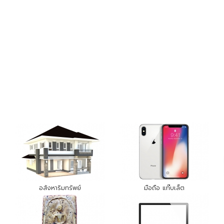
อสังหาริมทรัพย์
มือถือ แท๊บเล็ต