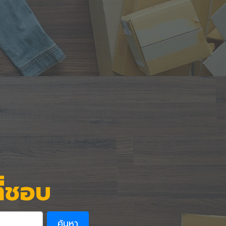
ี่ชอบ
ค้นหา