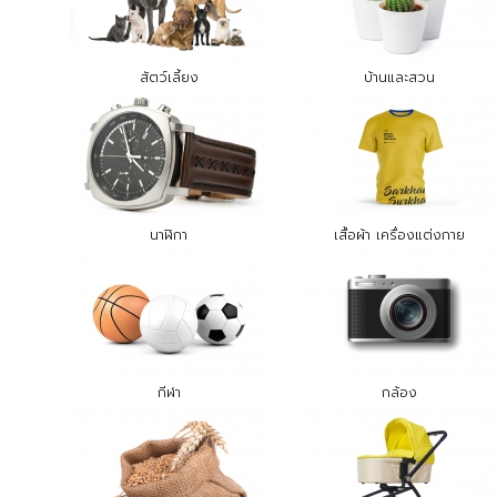
สัตว์เลี้ยง
บ้านและสวน
นาฬิกา
เสื้อผ้า เครื่องแต่งกาย
กีฬา
กล้อง