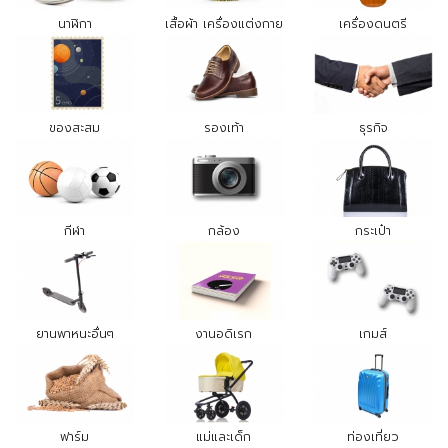
นาฬิกา
เสื้อผ้า เครื่องแต่งกาย
เครื่องดนตรี
ของสะสม
รองเท้า
ธุรกิจ
กีฬา
กล้อง
กระเป๋า
ยานพาหนะอื่นๆ
งานอดิเรก
เกมส์
ฟาร์ม
แม่และเด็ก
ท่องเที่ยว