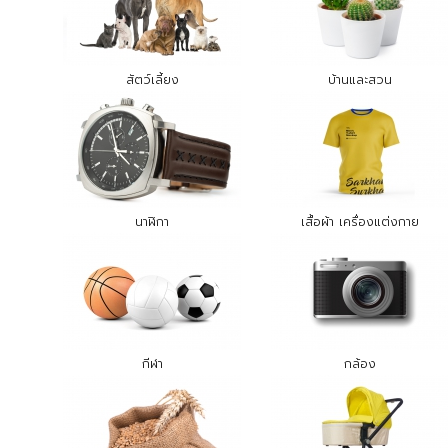
สัตว์เลี้ยง
บ้านและสวน
นาฬิกา
เสื้อผ้า เครื่องแต่งกาย
กีฬา
กล้อง