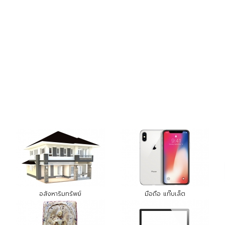
อสังหาริมทรัพย์
มือถือ แท๊บเล็ต